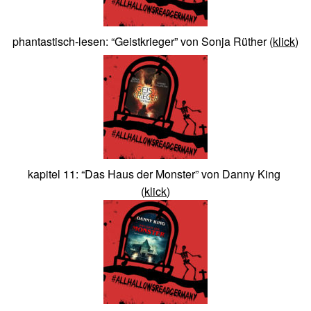
phantastisch-lesen: “Geistkrieger” von Sonja Rüther
(
klick
)
kapitel 11: “Das Haus der Monster” von Danny King
(
klick
)