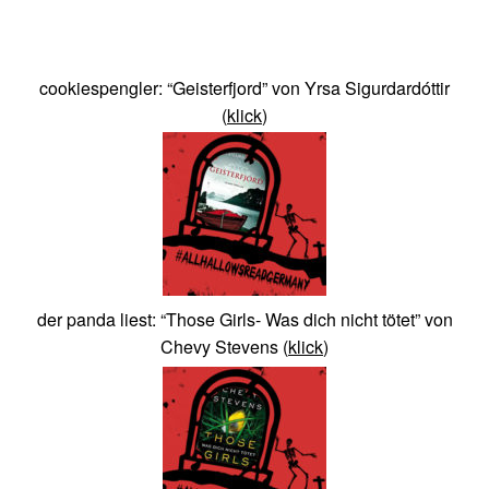
cookiespengler: “Geisterfjord” von Yrsa Sigurdardóttir
(
klick
)
der panda liest: “Those Girls- Was dich nicht tötet” von
Chevy Stevens
(
klick
)