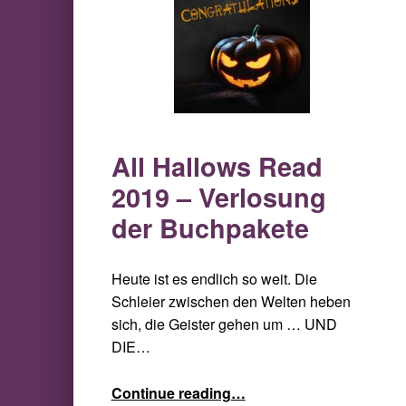
All Hallows Read
2019 – Verlosung
der Buchpakete
Heute ist es endlich so weit. Die
Schleier zwischen den Welten heben
sich, die Geister gehen um … UND
DIE…
“All Hallows Read 2019 – Verlosung der Buchpakete”
Continue reading
…