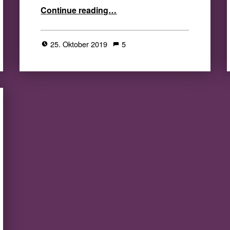
“All Hallows Read Germany 2019 – Zusammenfassung aller Beiträge”
Continue reading
…
25. Oktober 2019
5