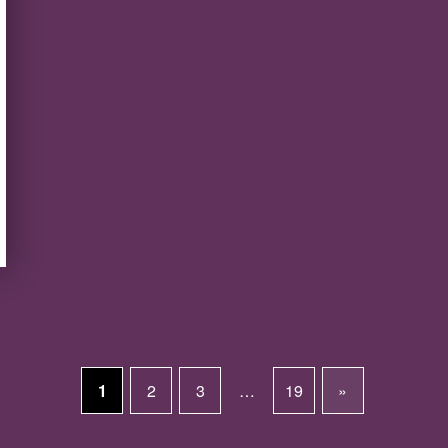
1
2
3
…
19
»
Next page