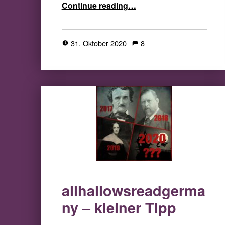
“#allhallowsreadgermany – Auflösung und Gewinner”
Continue reading
…
31. Oktober 2020
8
allhallowsreadgerma
ny – kleiner Tipp