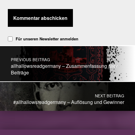
Für unseren Newsletter anmelden
Post navigation
PREVIOUS BEITRAG
allhallowsreadgermany – Zusammenfassung aller
Beiträge
NEXT BEITRAG
#allhallowsreadgermany – Auflösung und Gewinner