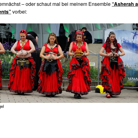
emnächst – oder schaut mal bei meinem Ensemble
“Asherah 
ents”
vorbei:
gel