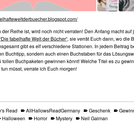
abelhafteweltderbuecher.blogspot.com/
der Reihe ist, wird noch nicht verraten! Den Anfang macht auf 
“Die fabelhafte Welt der Bücher”
, sie verrät Euch dann, wo die 
Insgesamt gibt es elf verschiedene Stationen. In jedem Beitrag 
nen Buchtipp, sondern auch einen Buchstaben für das Lösungsw
 5 tollen Buchpaketen gewinnen könnt! Welche Titel es zu gewi
r tun müsst, verrate ich Euch morgen!
w's Read
AllHallowsReadGermany
Geschenk
Gewinn
Halloween
Horror
Mystery
Neil Gaiman