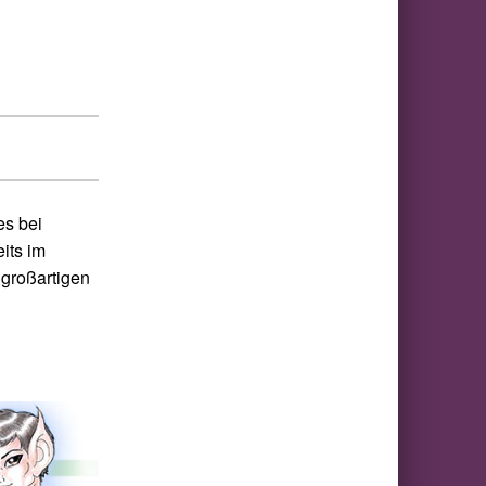
es bei
its im
 großartigen