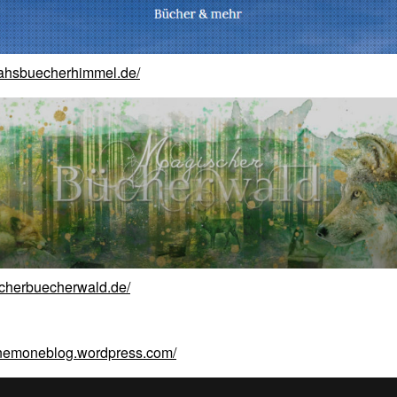
rahsbuecherhimmel.de/
scherbuecherwald.de/
kanemoneblog.wordpress.com/