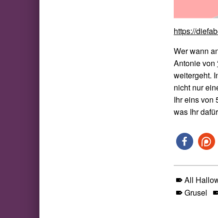
https://dief
Wer wann an 
Antonie von
weitergeht. 
nicht nur ei
Ihr eins von
was Ihr dafü
All Hallo
Grusel
Skip back to main navigation