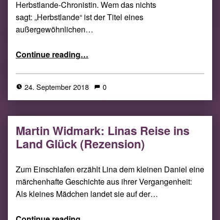
Herbstlande-Chronistin. Wem das nichts
sagt: „Herbstlande“ ist der Titel eines
außergewöhnlichen…
“to absent friends! Die Anthologie “Geschichten aus den Herbstlanden””
Continue reading
…
24. September 2018
0
Martin Widmark: Linas Reise ins
Land Glück (Rezension)
Zum Einschlafen erzählt Lina dem kleinen Daniel eine
märchenhafte Geschichte aus ihrer Vergangenheit:
Als kleines Mädchen landet sie auf der…
“Martin Widmark: Linas Reise ins Land Glück (Rezension)”
Continue reading
…