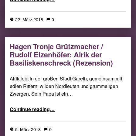
22. März 2018
0
Hagen Tronje Grützmacher /
Rudolf Elzenhöfer: Alrik der
Basiliskenschreck (Rezension)
Alrik lebt in der großen Stadt Gareth, gemeinsam mit
edlen Rittern, wilden Nordleuten und grummeligen
Zwergen. Sein Papa ist ein…
“Hagen Tronje Grützmacher / Rudolf Elzenhöfer: Alrik der Basiliskenschreck (Rezension)”
Continue reading
…
5. März 2018
0