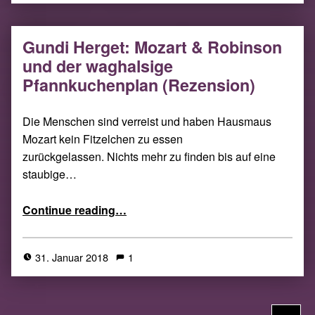
Gundi Herget: Mozart & Robinson
und der waghalsige
Pfannkuchenplan (Rezension)
Die Menschen sind verreist und haben Hausmaus
Mozart kein Fitzelchen zu essen
zurückgelassen. Nichts mehr zu finden bis auf eine
staubige…
“Gundi Herget: Mozart & Robinson und der waghalsige Pfannkuchenplan (Rezension)”
Continue reading
…
31. Januar 2018
1