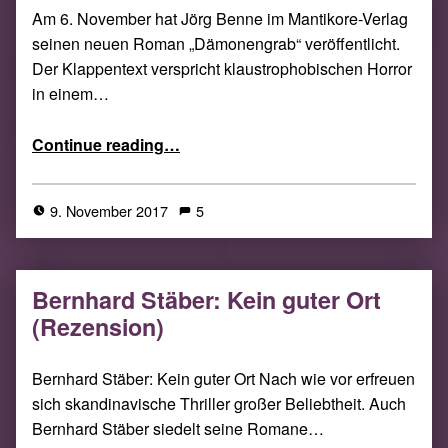
Am 6. November hat Jörg Benne im Mantikore-Verlag
seinen neuen Roman „Dämonengrab“ veröffentlicht.
Der Klappentext verspricht klaustrophobischen Horror
in einem…
“Jörg Benne: Dämonengrab – Protagonisten zwischen Tradition und Moderne (Blog-Tour)”
Continue reading
…
9. November 2017
5
Bernhard Stäber: Kein guter Ort
(Rezension)
­Bernhard Stäber: Kein guter Ort Nach wie vor erfreuen
sich skandinavische Thriller großer Beliebtheit. Auch
Bernhard Stäber siedelt seine Romane…