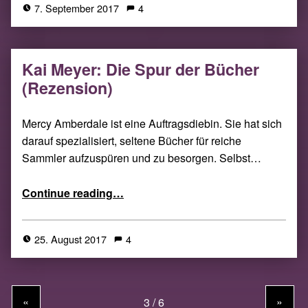
7. September 2017
4
Kai Meyer: Die Spur der Bücher
(Rezension)
Mercy Amberdale ist eine Auftragsdiebin. Sie hat sich
darauf spezialisiert, seltene Bücher für reiche
Sammler aufzuspüren und zu besorgen. Selbst…
“Kai Meyer: Die Spur der Bücher (Rezension)”
Continue reading
…
25. August 2017
4
«
»