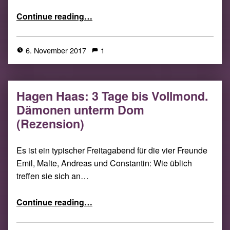
“Bernhard Stäber: Kein guter Ort (Rezension)”
Continue reading
…
6. November 2017
1
Hagen Haas: 3 Tage bis Vollmond.
Dämonen unterm Dom
(Rezension)
Es ist ein typischer Freitagabend für die vier Freunde
Emil, Malte, Andreas und Constantin: Wie üblich
treffen sie sich an…
“Hagen Haas: 3 Tage bis Vollmond. Dämonen unterm Dom (Rezension)”
Continue reading
…