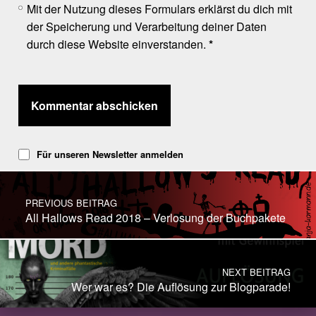
Mit der Nutzung dieses Formulars erklärst du dich mit
der Speicherung und Verarbeitung deiner Daten
durch diese Website einverstanden.
*
Für unseren Newsletter anmelden
Post navigation
PREVIOUS BEITRAG
All Hallows Read 2018 – Verlosung der Buchpakete
NEXT BEITRAG
Wer war es? Die Auflösung zur Blogparade!