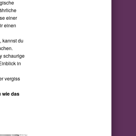
agische
ährliche
se einer
ir einen
, kannst du
uchen.
y schaurige
inblick in
r vergiss
u wie das