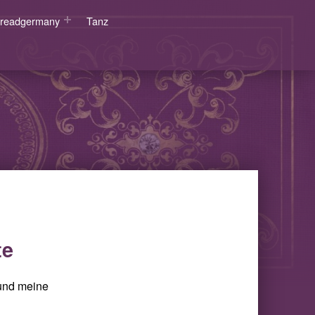
wsreadgermany
Tanz
te
 und meine