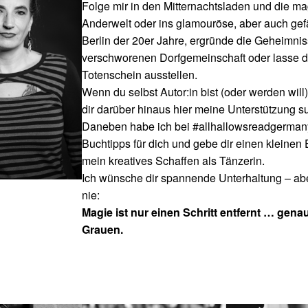
Folge mir in den Mitternachtsladen und die m
Anderwelt oder ins glamouröse, aber auch gef
Berlin der 20er Jahre, ergründe die Geheimnis
verschworenen Dorfgemeinschaft oder lasse d
Totenschein ausstellen.
Wenn du selbst Autor:in bist (oder werden will)
dir darüber hinaus hier meine Unterstützung s
Daneben habe ich bei #allhallowsreadgerman
Buchtipps für dich und gebe dir einen kleinen E
mein kreatives Schaffen als Tänzerin.
Ich wünsche dir spannende Unterhaltung – abe
nie:
Magie ist nur einen Schritt entfernt … gena
Grauen.