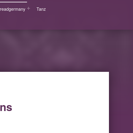
wsreadgermany
Tanz
ens