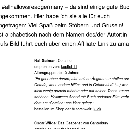
e #allhallowsreadgermany – da sind einige gute Buc
ekommen. Hier habe ich sie alle für euch
etragen: Viel Spaß beim Stöbern und Gruseln!
ist alphabetisch nach dem Namen des/der Autor:in s
aufs Bild führt euch über einen Affiliate-Link zu am
Neil
Gaiman
: Coraline
empfohlen von:
kapitel 11
Altersgruppe: ab 10 Jahren
“Es geht eben darum, sich seinen Ängsten zu stellen und
Gerade, wenn andere hilflos und in Gefahr sind! (…) wer 
klein wenig gruseln möchte oder mit seinen Teens zus
schönen Halloween-Abend mit Buch und/oder Film verbr
dem sei “Coraline” ans Herz gelegt.”
bestellen im Shop der Autorenwelt:
klick
Oscar
Wilde
: Das Gespenst von Canterbury
empfohlen von:
the booted kat