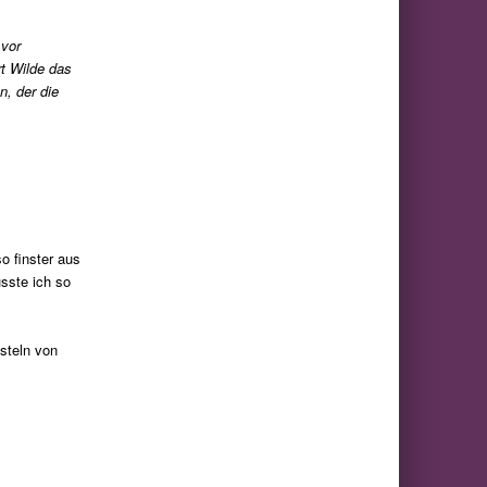
 vor
t Wilde das
, der die
o finster aus
sste ich so
asteln von