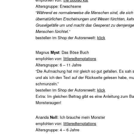
Altersgruppe: Erwachsene
“
Während es normalerweise die Menschen sind, die sich
übernatürlichen Erscheinungen und Wesen fürchten, kehr
Gruselgefälle um und macht das Gespenst zu demjenigen
Menschen fürchtet.
“
bestellen im Shop der Autorenwelt:
klick
Magnus
Myst
: Das Böse Buch
empfohlen von:
littleredtemptations
Altersgruppe: 6 – 11 Jahre
“Die Aufmachung hat mir gleich so gut gefallen. Es sah s
und als ich den Text auf der Rückseite gelesen habe, mu
schmunzeln.”
bestellen im Shop der Autorenwelt:
klick
Extra: Im gleichen Beitrag gibt es eine Anleitung zum B
Monsteraugen!
Ananda
Noll
: Ich brauche mein Monster
empfohlen von:
littleredtemptations
Altersgruppe: 4 – 6 Jahre