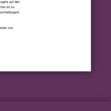
Ängste auf den
chte ist so
nschlafängste
asteln von