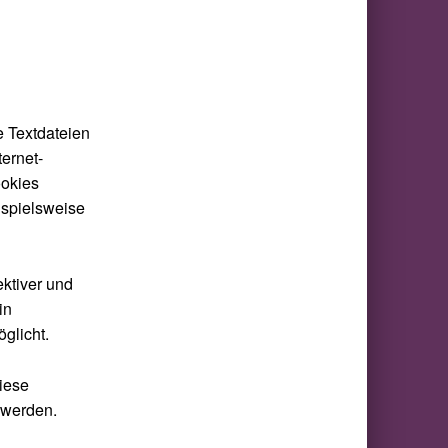
e Textdateien
ernet-
ookies
ispielsweise
ektiver und
in
glicht.
diese
 werden.