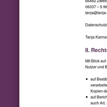
66482 Zwei
06337 – 5 9
tanja@tanja
Datenschutzb
Tanja Karm
II. Rech
Mit Blick au
Nutzer und B
auf Bestä
verarbeit
Kopien de
auf Beric
auch Art