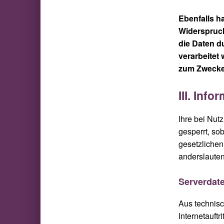
Ebenfalls h
Widerspruch
die Daten d
verarbeitet
zum Zwecke 
III. Inf
Ihre bei Nut
gesperrt, so
gesetzliche
anderslaute
Serverdat
Aus technisc
Internetauft