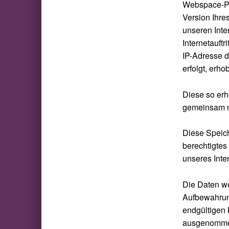
Webspace-Pro
Version Ihre
unseren Inte
Internetauftr
IP-Adresse d
erfolgt, erho
Diese so erh
gemeinsam m
Diese Speich
berechtigtes 
unseres Intern
Die Daten we
Aufbewahrung
endgültigen 
ausgenomm