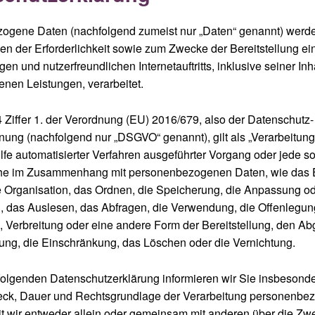
ogene Daten (nachfolgend zumeist nur „Daten“ genannt) werd
n der Erforderlichkeit sowie zum Zwecke der Bereitstellung ei
gen und nutzerfreundlichen Internetauftritts, inklusive seiner In
enen Leistungen, verarbeitet.
 Ziffer 1. der Verordnung (EU) 2016/679, also der Datenschutz-
ung (nachfolgend nur „DSGVO“ genannt), gilt als „Verarbeitung“
lfe automatisierter Verfahren ausgeführter Vorgang oder jede s
he im Zusammenhang mit personenbezogenen Daten, wie das 
e Organisation, das Ordnen, die Speicherung, die Anpassung o
 das Auslesen, das Abfragen, die Verwendung, die Offenlegun
, Verbreitung oder eine andere Form der Bereitstellung, den Ab
ung, die Einschränkung, das Löschen oder die Vernichtung.
folgenden Datenschutzerklärung informieren wir Sie insbesonde
ck, Dauer und Rechtsgrundlage der Verarbeitung personenbe
t wir entweder allein oder gemeinsam mit anderen über die Z