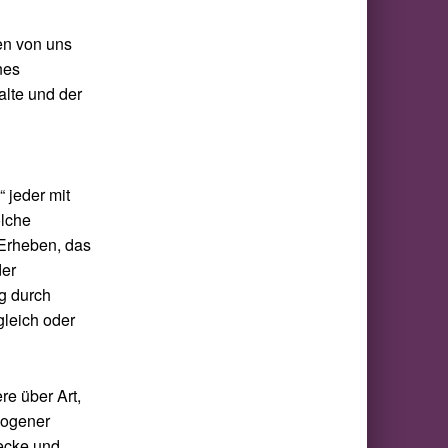
en von uns
nes
halte und der
 jeder mit
olche
Erheben, das
der
g durch
gleich oder
re über Art,
zogener
wecke und