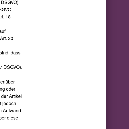
17 DSGVO),
 DSGVO
rt. 18
auf
Art. 20
sind, dass
 77 DSGVO).
egenüber
ung oder
der Artikel
t jedoch
en Aufwand
ber diese