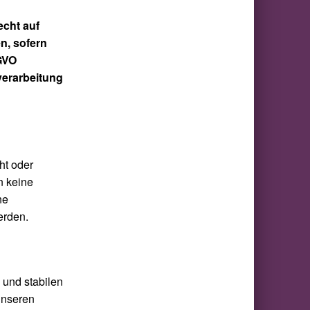
echt auf
n, sofern
SGVO
verarbeitung
ht oder
n keine
ne
erden.
 und stabilen
 unseren