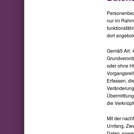
Personenbez
nur im Rahme
funktionsfähi
dort angebot
Gemäß Art. 4
Grundverordn
oder ohne Hi
Vorgangsrei
Erfassen, di
Veränderung,
Übermittlung
die Verknüpf
Mit der nach
Umfang, Zwe
Daten, sowei