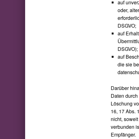
auf unver
oder, alt
erforderl
DSGVO;
auf Erhal
Übermittl
DSGVO);
auf Besch
die sie b
datenschu
Darüber hina
Daten durch 
Löschung von
16, 17 Abs. 
nicht, sowei
verbunden is
Empfänger.