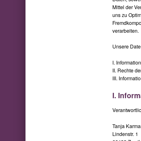
Mittel der V
uns zu Optim
Fremdkompone
verarbeiten.
Unsere Daten
I. Informatio
II. Rechte d
III. Informat
I. Infor
Verantwortlic
Tanja Karm
Lindenstr. 1