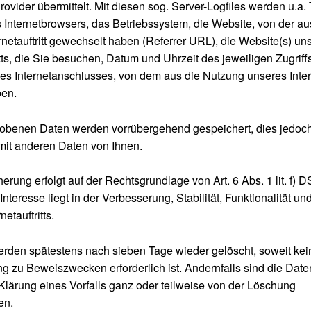
vider übermittelt. Mit diesen sog. Server-Logfiles werden u.a.
s Internetbrowsers, das Betriebssystem, die Website, von der au
rnetauftritt gewechselt haben (Referrer URL), die Website(s) un
itts, die Sie besuchen, Datum und Uhrzeit des jeweiligen Zugriff
es Internetanschlusses, von dem aus die Nutzung unseres Intern
ben.
obenen Daten werden vorrübergehend gespeichert, dies jedoch
it anderen Daten von Ihnen.
erung erfolgt auf der Rechtsgrundlage von Art. 6 Abs. 1 lit. f)
Interesse liegt in der Verbesserung, Stabilität, Funktionalität un
etauftritts.
rden spätestens nach sieben Tage wieder gelöscht, soweit kei
 zu Beweiszwecken erforderlich ist. Andernfalls sind die Daten
Klärung eines Vorfalls ganz oder teilweise von der Löschung
en.