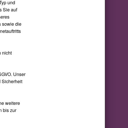
 Typ und
s Sie auf
seres
s sowie die
etauftritts
 nicht
 DSGVO. Unser
d Sicherheit
ne weitere
 bis zur