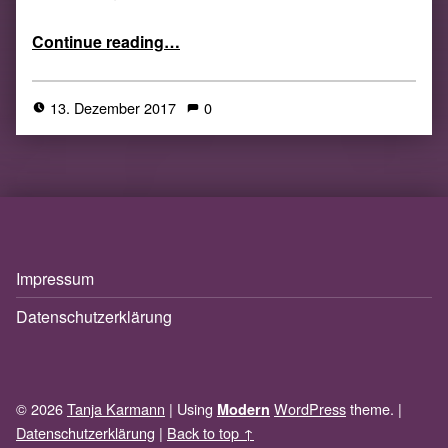
“7 Fragen an … Judith Vogt”
Continue reading
…
13. Dezember 2017
0
Impressum
Datenschutzerklärung
© 2026
Tanja Karmann
|
Using
WordPress
theme.
|
Modern
Datenschutzerklärung
|
Back to top ↑