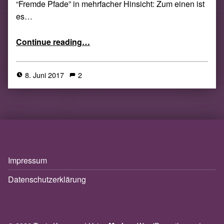
“Fremde Pfade” in mehrfacher Hinsicht: Zum einen ist
es…
“Isa Theobald (Hg.): Auf fremden Pfaden (Video-Buchvorstellung)”
Continue reading
…
8. Juni 2017
2
Impressum
Datenschutzerklärung