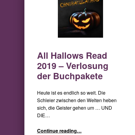
All Hallows Read
2019 – Verlosung
der Buchpakete
Heute ist es endlich so weit. Die
Schleier zwischen den Welten heben
sich, die Geister gehen um … UND
DIE…
“All Hallows Read 2019 – Verlosung der Buchpakete”
Continue reading
…