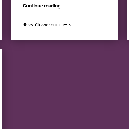
“All Hallows Read Germany 2019 – Zusammenfassung aller Beiträge”
Continue reading
…
25. Oktober 2019
5