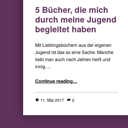
5 Bücher, die mich
durch meine Jugend
begleitet haben
Mit Lieblingsbüchern aus der eigenen
Jugend ist das so eine Sache. Manche
liebt man auch nach Jahren heiß und
innig.…
“5 Bücher, die mich durch meine Jugend begleitet haben”
Continue reading
…
11. Mai 2017
2